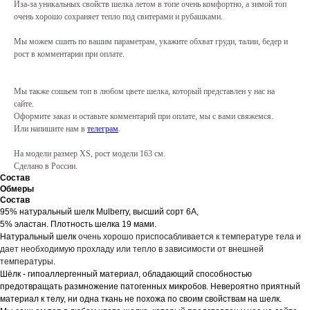
Иза-за уникальных свойств шелка летом в топе очень комфортно, а зимой топ
очень хорошо сохраняет тепло под свитерами и рубашками.
Мы можем сшить по вашим параметрам, укажите обхват груди, талии, бедер и
рост в комментарии при оплате.
Мы также сошьем топ в любом цвете шелка, который представлен у нас на
сайте.
Оформите заказ и оставьте комментарий при оплате, мы с вами свяжемся.
Или напишите нам в
телеграм
.
На модели размер XS, рост модели 163 см.
Сделано в России.
Состав
Обмеры
Состав
95% натуральный шелк Mulberry, высший сорт 6А,
5% эластан. Плотность шелка 19 мами.
Натуральный шелк
очень хорошо приспосабливается к температуре тела и
дает необходимую прохладу или тепло в зависимости от внешней
температуры
.
Шёлк - гипоаллергенный материал, обладающий способностью
предотвращать размножение патогенных микробов. Невероятно приятный
материал к телу, ни одна ткань не похожа по своим свойствам на шелк.