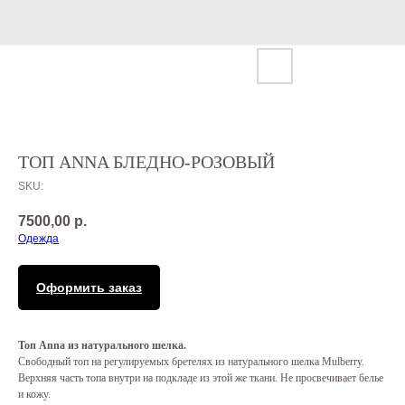
ТОП ANNA БЛЕДНО-РОЗОВЫЙ
SKU:
7500,00
р.
Одежда
Оформить заказ
Топ Anna из натурального шелка.
Свободный топ на регулируемых бретелях из натурального шелка Mulberry.
Верхняя часть топа внутри на подкладе из этой же ткани. Не просвечивает белье
и кожу.