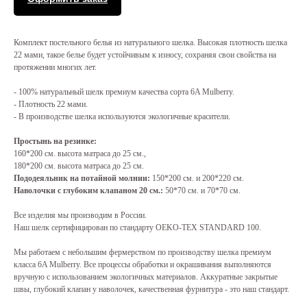
Комплект постельного белья из натурального шелка. Высокая плотность шелка
22 мами, такое белье будет устойчивым к износу, сохраняя свои свойства на
протяжении многих лет.
- 100% натуральный шелк премиум качества сорта 6A Mulberry.
- Плотность 22 мами.
- В производстве шелка используются экологичные красители.
Простынь на резинке:
160*200 см. высота матраса до 25 см.,
180*200 см. высота матраса до 25 см.
Пододеяльник на потайной молнии:
150*200 см. и 200*220 см.
Наволочки с глубоким клапаном 20 см.:
50*70 см. и 70*70 см.
Все изделия мы производим в России.
Наш шелк сертифицирован по стандарту OEKO-TEX STANDARD 100.
Мы работаем с небольшим фермерством по производству шелка премиум
класса 6A Mulberry. Все процессы обработки и окрашивания выполняются
вручную с использованием экологичных материалов. Аккуратные закрытые
швы, глубокий клапан у наволочек, качественная фурнитура - это наш стандарт.